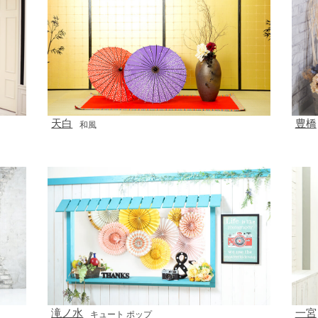
天白
豊橋
和風
滝ノ水
一宮
キュート ポップ