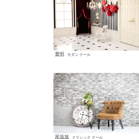
豊明
モダン クール
尾張旭
クラシック クール